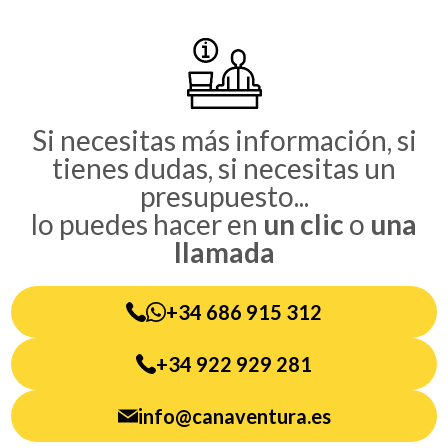
Barra
lateral
principal
Si necesitas más información, si
tienes dudas, si necesitas un
presupuesto...
lo puedes hacer en
un clic
o
una
llamada
+34 686 915 312
+34 922 929 281
info@canaventura.es