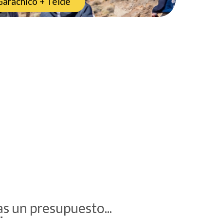
Garachico + Teide
Barra
lateral
principal
as un presupuesto...