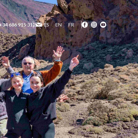
+34 686 915 312
ES
EN
FR