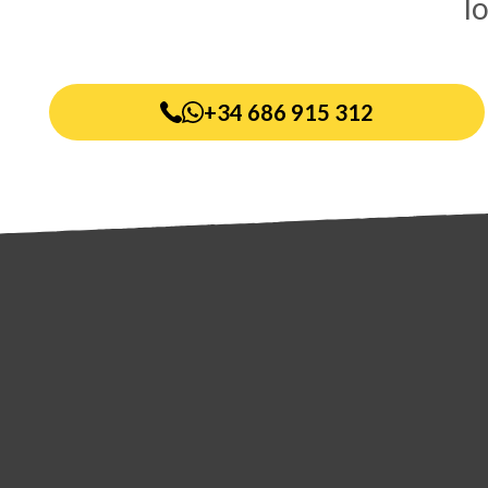
l
+34 686 915 312