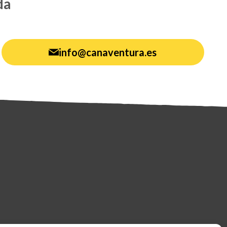
da
info@canaventura.es