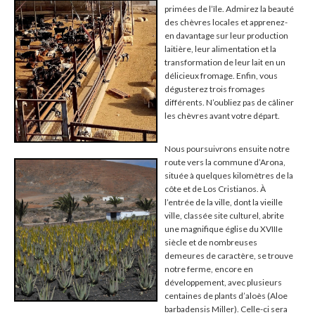
primées de l’île. Admirez la beauté
des chèvres locales et apprenez-
en davantage sur leur production
laitière, leur alimentation et la
transformation de leur lait en un
délicieux fromage. Enfin, vous
dégusterez trois fromages
différents. N’oubliez pas de câliner
les chèvres avant votre départ.
Nous poursuivrons ensuite notre
route vers la commune d’Arona,
située à quelques kilomètres de la
côte et de Los Cristianos. À
l’entrée de la ville, dont la vieille
ville, classée site culturel, abrite
une magnifique église du XVIIIe
siècle et de nombreuses
demeures de caractère, se trouve
notre ferme, encore en
développement, avec plusieurs
centaines de plants d’aloès (Aloe
barbadensis Miller). Celle-ci sera