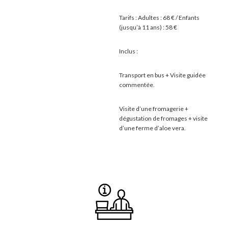
Tarifs : Adultes : 68 € / Enfants
(jusqu’à 11 ans) : 58 €
Inclus :
Transport en bus + Visite guidée
commentée.
Visite d’une fromagerie +
dégustation de fromages + visite
d’une ferme d’aloe vera.
Barre
latérale
principale