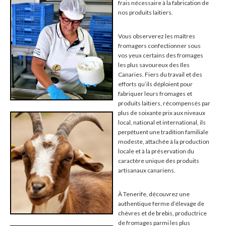
frais nécessaire à la fabrication de
nos produits laitiers.
Vous observerez les maîtres
fromagers confectionner sous
vos yeux certains des fromages
les plus savoureux des îles
Canaries. Fiers du travail et des
efforts qu’ils déploient pour
fabriquer leurs fromages et
produits laitiers, récompensés par
plus de soixante prix aux niveaux
local, national et international, ils
perpétuent une tradition familiale
modeste, attachée à la production
locale et à la préservation du
caractère unique des produits
artisanaux canariens.
À Tenerife, découvrez une
authentique ferme d’élevage de
chèvres et de brebis, productrice
de fromages parmi les plus